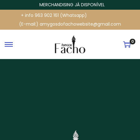
MERCHANDISING JÁ DISPONÍVEL
+ info 963 902 161 (Whatsapp)
(E-mail:) amygosdofachowebsite@gmail.com
0